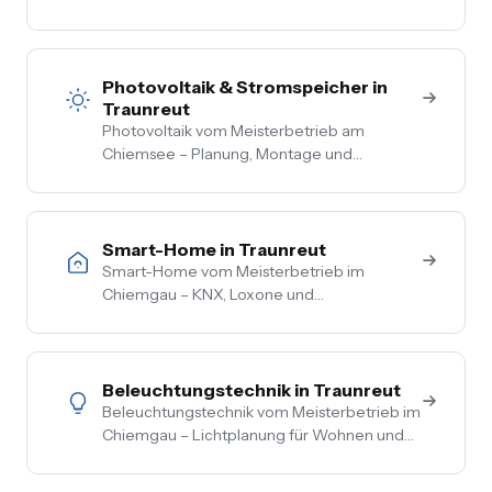
Sanierung, Bestand. Vom Hausanschluss bis
zur Steckdose aus einer Hand. Festpreis
nach Vor-Ort-Termin.
Photovoltaik & Stromspeicher in
Traunreut
Photovoltaik vom Meisterbetrieb am
Chiemsee – Planung, Montage und
Anmeldung aus einer Hand. Festpreis nach
Vor-Ort-Termin, Nullsteuer auf
Wohngebäude, Förderberatung inklusive.
Smart-Home in Traunreut
Smart-Home vom Meisterbetrieb im
Chiemgau – KNX, Loxone und
herstellerneutrale Beratung. Steuerung von
Licht, Heizung, Beschattung und Sicherheit
aus einer Hand.
Beleuchtungstechnik in Traunreut
Beleuchtungstechnik vom Meisterbetrieb im
Chiemgau – Lichtplanung für Wohnen und
Gewerbe, LED-Umrüstung, Außen- und
Akzentbeleuchtung. Auch mit Smart-