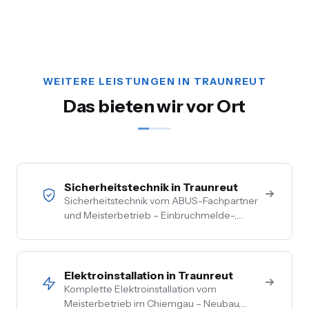
WEITERE LEISTUNGEN IN TRAUNREUT
Das bieten wir vor Ort
Sicherheitstechnik in Traunreut
Sicherheitstechnik vom ABUS-Fachpartner
und Meisterbetrieb – Einbruchmelde-,
Video- und Alarmanlagen für Privat- und
Gewerbekunden im Chiemgau. Kostenlose
Vor-Ort-Beratung, Festpreis nach
Begehung.
Elektroinstallation in Traunreut
Komplette Elektroinstallation vom
Meisterbetrieb im Chiemgau – Neubau,