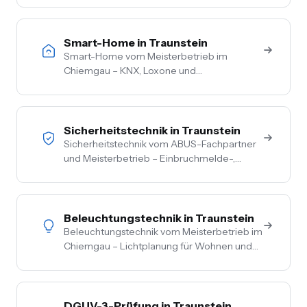
Überschussladen, Lastmanagement,
komplette Netzbetreiber-Anmeldung.
Smart-Home in Traunstein
Smart-Home vom Meisterbetrieb im
Chiemgau – KNX, Loxone und
herstellerneutrale Beratung. Steuerung von
Licht, Heizung, Beschattung und Sicherheit
aus einer Hand.
Sicherheitstechnik in Traunstein
Sicherheitstechnik vom ABUS-Fachpartner
und Meisterbetrieb – Einbruchmelde-,
Video- und Alarmanlagen für Privat- und
Gewerbekunden im Chiemgau. Kostenlose
Vor-Ort-Beratung, Festpreis nach
Begehung.
Beleuchtungstechnik in Traunstein
Beleuchtungstechnik vom Meisterbetrieb im
Chiemgau – Lichtplanung für Wohnen und
Gewerbe, LED-Umrüstung, Außen- und
Akzentbeleuchtung. Auch mit Smart-
Home-Anbindung.
DGUV-3-Prüfung in Traunstein