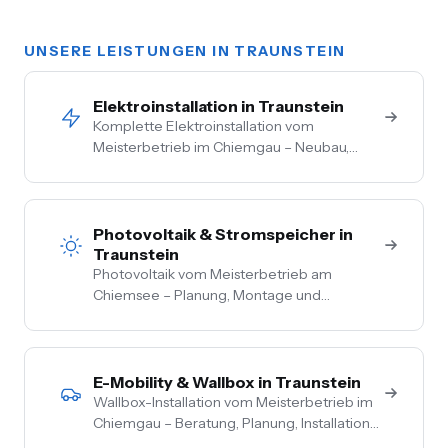
UNSERE LEISTUNGEN IN TRAUNSTEIN
Elektroinstallation in Traunstein
Komplette Elektroinstallation vom
Meisterbetrieb im Chiemgau – Neubau,
Sanierung, Bestand. Vom Hausanschluss bis
zur Steckdose aus einer Hand. Festpreis
nach Vor-Ort-Termin.
Photovoltaik & Stromspeicher in
Traunstein
Photovoltaik vom Meisterbetrieb am
Chiemsee – Planung, Montage und
Anmeldung aus einer Hand. Festpreis nach
Vor-Ort-Termin, Nullsteuer auf
Wohngebäude, Förderberatung inklusive.
E-Mobility & Wallbox in Traunstein
Wallbox-Installation vom Meisterbetrieb im
Chiemgau – Beratung, Planung, Installation
und Inbetriebnahme aus einer Hand. PV-