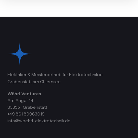
Elektriker & Meisterbetrieb für Elektrotechnik in
Grabenstätt am Chiemsee.
Wöhrl Ventures
Am Anger 14
83355
Grabenstätt
+49 861 89983019
info@woehrl-elektrotechnik.de