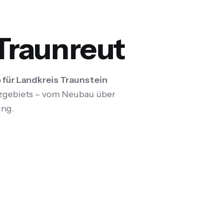
 Traunreut
 für Landkreis Traunstein
atzgebiets – vom Neubau über
ung.