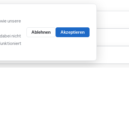
ie Anmeldung beim Netzbetreiber?
 wie unsere
Ablehnen
Akzeptieren
dabei nicht
erstes Beratungsgespräch?
unktioniert
ihr in Traunreut?
 Netzbetreiber