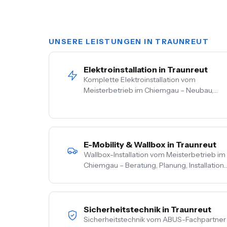
UNSERE LEISTUNGEN IN TRAUNREUT
Elektroinstallation in Traunreut
Komplette Elektroinstallation vom
Meisterbetrieb im Chiemgau – Neubau,
Sanierung, Bestand. Vom Hausanschluss bis
zur Steckdose aus einer Hand. Festpreis
nach Vor-Ort-Termin.
E-Mobility & Wallbox in Traunreut
Wallbox-Installation vom Meisterbetrieb im
Chiemgau – Beratung, Planung, Installation
und Inbetriebnahme aus einer Hand. PV-
Überschussladen, Lastmanagement,
komplette Netzbetreiber-Anmeldung.
Sicherheitstechnik in Traunreut
Sicherheitstechnik vom ABUS-Fachpartner