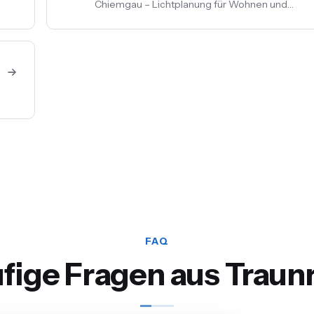
Chiemgau – Lichtplanung für Wohnen und
Gewerbe, LED-Umrüstung, Außen- und
Akzentbeleuchtung. Auch mit Smart-Home-
Anbindung.
FAQ
fige Fragen aus Traun