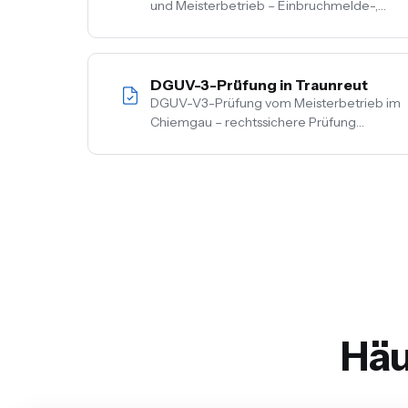
und Meisterbetrieb – Einbruchmelde-,
Video- und Alarmanlagen für Privat- und
Gewerbekunden im Chiemgau. Kostenlose
Vor-Ort-Beratung, Festpreis nach
Begehung.
DGUV-3-Prüfung in Traunreut
DGUV-V3-Prüfung vom Meisterbetrieb im
Chiemgau – rechtssichere Prüfung
ortsfester und ortsveränderlicher Anlagen.
Inkl. Mängelbehebung, digitale
Dokumentation, flexible Termine.
Häu