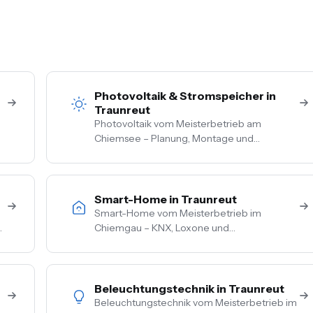
Photovoltaik & Stromspeicher in
Traunreut
Photovoltaik vom Meisterbetrieb am
Chiemsee – Planung, Montage und
Anmeldung aus einer Hand. Festpreis nach
Vor-Ort-Termin, Nullsteuer auf
Wohngebäude, Förderberatung inklusive.
Smart-Home in Traunreut
Smart-Home vom Meisterbetrieb im
Chiemgau – KNX, Loxone und
herstellerneutrale Beratung. Steuerung von
Licht, Heizung, Beschattung und Sicherheit
aus einer Hand.
Beleuchtungstechnik in Traunreut
Beleuchtungstechnik vom Meisterbetrieb im