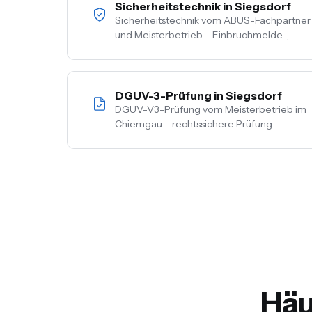
Sicherheitstechnik in Siegsdorf
Sicherheitstechnik vom ABUS-Fachpartner
und Meisterbetrieb – Einbruchmelde-,
Video- und Alarmanlagen für Privat- und
Gewerbekunden im Chiemgau. Kostenlose
Vor-Ort-Beratung, Festpreis nach
Begehung.
DGUV-3-Prüfung in Siegsdorf
DGUV-V3-Prüfung vom Meisterbetrieb im
Chiemgau – rechtssichere Prüfung
ortsfester und ortsveränderlicher Anlagen.
Inkl. Mängelbehebung, digitale
Dokumentation, flexible Termine.
Häu