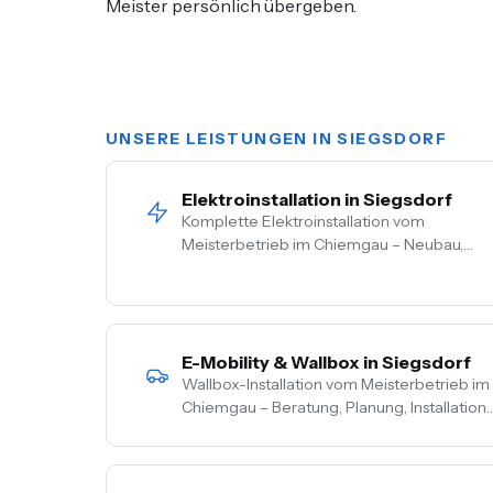
Meister persönlich übergeben.
UNSERE LEISTUNGEN IN SIEGSDORF
Elektroinstallation in Siegsdorf
Komplette Elektroinstallation vom
Meisterbetrieb im Chiemgau – Neubau,
Sanierung, Bestand. Vom Hausanschluss bis
zur Steckdose aus einer Hand. Festpreis
nach Vor-Ort-Termin.
E-Mobility & Wallbox in Siegsdorf
Wallbox-Installation vom Meisterbetrieb im
Chiemgau – Beratung, Planung, Installation
und Inbetriebnahme aus einer Hand. PV-
Überschussladen, Lastmanagement,
komplette Netzbetreiber-Anmeldung.