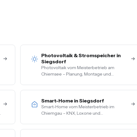
Photovoltaik & Stromspeicher in
Siegsdorf
Photovoltaik vom Meisterbetrieb am
Chiemsee – Planung, Montage und
Anmeldung aus einer Hand. Festpreis nach
Vor-Ort-Termin, Nullsteuer auf
Wohngebäude, Förderberatung inklusive.
Smart-Home in Siegsdorf
Smart-Home vom Meisterbetrieb im
Chiemgau – KNX, Loxone und
herstellerneutrale Beratung. Steuerung von
Licht, Heizung, Beschattung und Sicherheit
aus einer Hand.