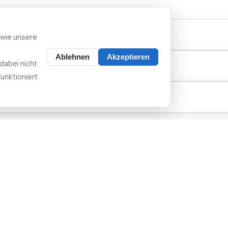
ie Anmeldung beim Netzbetreiber?
 wie unsere
Ablehnen
Akzeptieren
dabei nicht
erstes Beratungsgespräch?
unktioniert
 ihr in Ruhpolding?
 Netzbetreiber