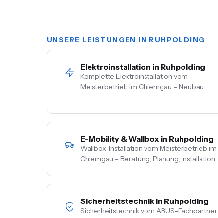
UNSERE LEISTUNGEN IN RUHPOLDING
Elektroinstallation in Ruhpolding
Komplette Elektroinstallation vom
Meisterbetrieb im Chiemgau – Neubau,
Sanierung, Bestand. Vom Hausanschluss bis
zur Steckdose aus einer Hand. Festpreis
nach Vor-Ort-Termin.
E-Mobility & Wallbox in Ruhpolding
Wallbox-Installation vom Meisterbetrieb im
Chiemgau – Beratung, Planung, Installation
und Inbetriebnahme aus einer Hand. PV-
Überschussladen, Lastmanagement,
komplette Netzbetreiber-Anmeldung.
Sicherheitstechnik in Ruhpolding
Sicherheitstechnik vom ABUS-Fachpartner