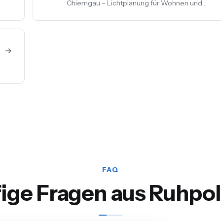
Chiemgau – Lichtplanung für Wohnen und
Gewerbe, LED-Umrüstung, Außen- und
Akzentbeleuchtung. Auch mit Smart-Home-
Anbindung.
FAQ
ige Fragen aus Ruhpo