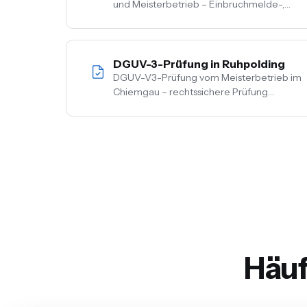
und Meisterbetrieb – Einbruchmelde-,
Video- und Alarmanlagen für Privat- und
Gewerbekunden im Chiemgau. Kostenlose
Vor-Ort-Beratung, Festpreis nach
Begehung.
DGUV-3-Prüfung in Ruhpolding
DGUV-V3-Prüfung vom Meisterbetrieb im
Chiemgau – rechtssichere Prüfung
ortsfester und ortsveränderlicher Anlagen.
Inkl. Mängelbehebung, digitale
Dokumentation, flexible Termine.
Häuf