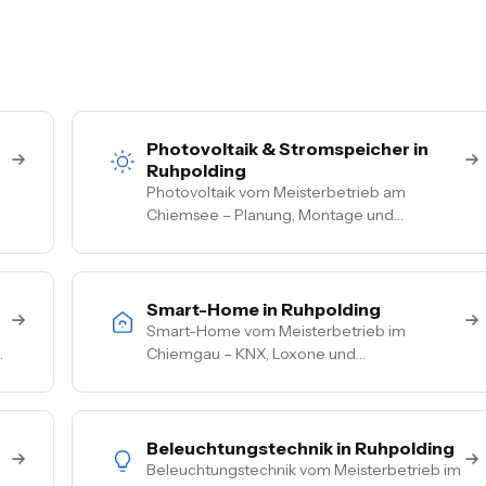
Photovoltaik & Stromspeicher in
Ruhpolding
Photovoltaik vom Meisterbetrieb am
Chiemsee – Planung, Montage und
Anmeldung aus einer Hand. Festpreis nach
Vor-Ort-Termin, Nullsteuer auf
Wohngebäude, Förderberatung inklusive.
Smart-Home in Ruhpolding
Smart-Home vom Meisterbetrieb im
Chiemgau – KNX, Loxone und
herstellerneutrale Beratung. Steuerung von
Licht, Heizung, Beschattung und Sicherheit
aus einer Hand.
Beleuchtungstechnik in Ruhpolding
Beleuchtungstechnik vom Meisterbetrieb im