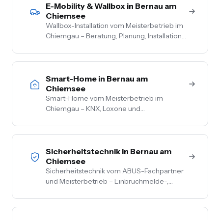
E-Mobility & Wallbox in Bernau am
Chiemsee
Wallbox-Installation vom Meisterbetrieb im
Chiemgau – Beratung, Planung, Installation
und Inbetriebnahme aus einer Hand. PV-
Überschussladen, Lastmanagement,
komplette Netzbetreiber-Anmeldung.
Smart-Home in Bernau am
Chiemsee
Smart-Home vom Meisterbetrieb im
Chiemgau – KNX, Loxone und
herstellerneutrale Beratung. Steuerung von
Licht, Heizung, Beschattung und Sicherheit
aus einer Hand.
Sicherheitstechnik in Bernau am
Chiemsee
Sicherheitstechnik vom ABUS-Fachpartner
und Meisterbetrieb – Einbruchmelde-,
Video- und Alarmanlagen für Privat- und
Gewerbekunden im Chiemgau. Kostenlose
Vor-Ort-Beratung, Festpreis nach