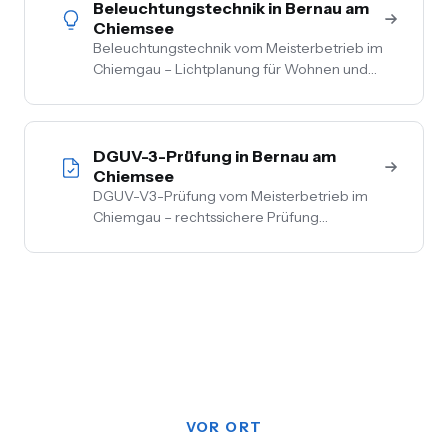
Begehung.
Beleuchtungstechnik in Bernau am
Chiemsee
Beleuchtungstechnik vom Meisterbetrieb im
Chiemgau – Lichtplanung für Wohnen und
Gewerbe, LED-Umrüstung, Außen- und
Akzentbeleuchtung. Auch mit Smart-
Home-Anbindung.
DGUV-3-Prüfung in Bernau am
Chiemsee
DGUV-V3-Prüfung vom Meisterbetrieb im
Chiemgau – rechtssichere Prüfung
ortsfester und ortsveränderlicher Anlagen.
Inkl. Mängelbehebung, digitale
Dokumentation, flexible Termine.
VOR ORT