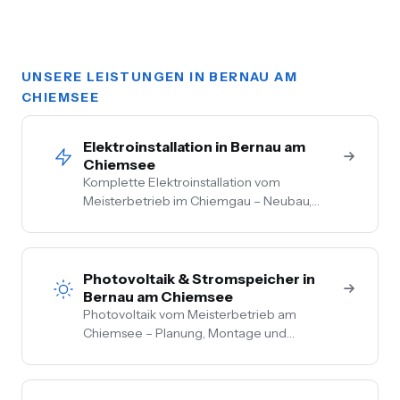
UNSERE LEISTUNGEN IN BERNAU AM
CHIEMSEE
Elektroinstallation in Bernau am
Chiemsee
Komplette Elektroinstallation vom
Meisterbetrieb im Chiemgau – Neubau,
Sanierung, Bestand. Vom Hausanschluss bis
zur Steckdose aus einer Hand. Festpreis
nach Vor-Ort-Termin.
Photovoltaik & Stromspeicher in
Bernau am Chiemsee
Photovoltaik vom Meisterbetrieb am
Chiemsee – Planung, Montage und
Anmeldung aus einer Hand. Festpreis nach
Vor-Ort-Termin, Nullsteuer auf
Wohngebäude, Förderberatung inklusive.