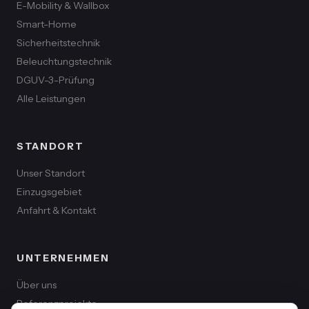
E-Mobility & Wallbox
Smart-Home
Sicherheitstechnik
Beleuchtungstechnik
DGUV-3-Prüfung
Alle Leistungen
STANDORT
Unser Standort
Einzugsgebiet
Anfahrt & Kontakt
UNTERNEHMEN
Über uns
Referenzprojekte