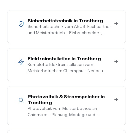
Sicherheitstechnik in Trostberg
Sicherheitstechnik vom ABUS-Fachpartner
und Meisterbetrieb – Einbruchmelde-,
Video- und Alarmanlagen für Privat- und
Gewerbekunden im Chiemgau. Kostenlose
Vor-Ort-Beratung, Festpreis nach
Begehung.
Elektroinstallation in Trostberg
Komplette Elektroinstallation vom
Meisterbetrieb im Chiemgau – Neubau,
Sanierung, Bestand. Vom Hausanschluss bis
zur Steckdose aus einer Hand. Festpreis
nach Vor-Ort-Termin.
Photovoltaik & Stromspeicher in
Trostberg
Photovoltaik vom Meisterbetrieb am
Chiemsee – Planung, Montage und
Anmeldung aus einer Hand. Festpreis nach
Vor-Ort-Termin, Nullsteuer auf