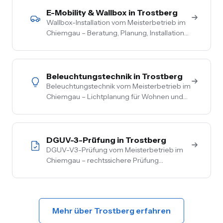
Wohngebäude, Förderberatung inklusive.
E-Mobility & Wallbox in Trostberg
Wallbox-Installation vom Meisterbetrieb im
Chiemgau – Beratung, Planung, Installation
und Inbetriebnahme aus einer Hand. PV-
Überschussladen, Lastmanagement,
komplette Netzbetreiber-Anmeldung.
Beleuchtungstechnik in Trostberg
Beleuchtungstechnik vom Meisterbetrieb im
Chiemgau – Lichtplanung für Wohnen und
Gewerbe, LED-Umrüstung, Außen- und
Akzentbeleuchtung. Auch mit Smart-
Home-Anbindung.
DGUV-3-Prüfung in Trostberg
DGUV-V3-Prüfung vom Meisterbetrieb im
Chiemgau – rechtssichere Prüfung
ortsfester und ortsveränderlicher Anlagen.
Inkl. Mängelbehebung, digitale
Dokumentation, flexible Termine.
Mehr über Trostberg erfahren