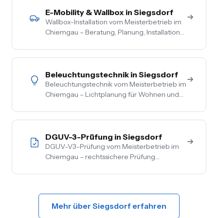
Wohngebäude, Förderberatung inklusive.
E-Mobility & Wallbox in Siegsdorf
Wallbox-Installation vom Meisterbetrieb im
Chiemgau – Beratung, Planung, Installation
und Inbetriebnahme aus einer Hand. PV-
Überschussladen, Lastmanagement,
komplette Netzbetreiber-Anmeldung.
Beleuchtungstechnik in Siegsdorf
Beleuchtungstechnik vom Meisterbetrieb im
Chiemgau – Lichtplanung für Wohnen und
Gewerbe, LED-Umrüstung, Außen- und
Akzentbeleuchtung. Auch mit Smart-
Home-Anbindung.
DGUV-3-Prüfung in Siegsdorf
DGUV-V3-Prüfung vom Meisterbetrieb im
Chiemgau – rechtssichere Prüfung
ortsfester und ortsveränderlicher Anlagen.
Inkl. Mängelbehebung, digitale
Dokumentation, flexible Termine.
Mehr über Siegsdorf erfahren