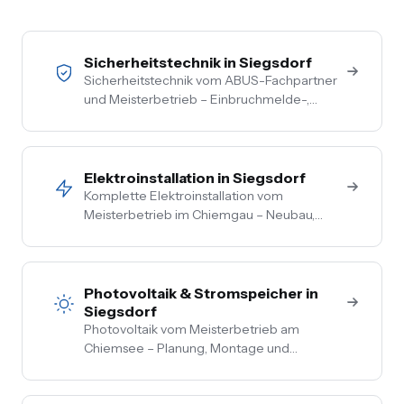
Sicherheitstechnik in Siegsdorf
Sicherheitstechnik vom ABUS-Fachpartner
und Meisterbetrieb – Einbruchmelde-,
Video- und Alarmanlagen für Privat- und
Gewerbekunden im Chiemgau. Kostenlose
Vor-Ort-Beratung, Festpreis nach
Begehung.
Elektroinstallation in Siegsdorf
Komplette Elektroinstallation vom
Meisterbetrieb im Chiemgau – Neubau,
Sanierung, Bestand. Vom Hausanschluss bis
zur Steckdose aus einer Hand. Festpreis
nach Vor-Ort-Termin.
Photovoltaik & Stromspeicher in
Siegsdorf
Photovoltaik vom Meisterbetrieb am
Chiemsee – Planung, Montage und
Anmeldung aus einer Hand. Festpreis nach
Vor-Ort-Termin, Nullsteuer auf