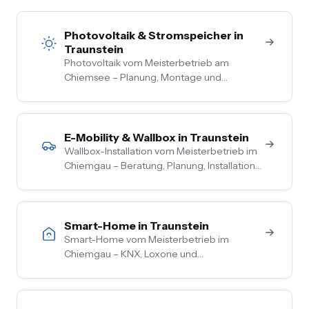
zur Steckdose aus einer Hand. Festpreis
nach Vor-Ort-Termin.
Photovoltaik & Stromspeicher in
Traunstein
Photovoltaik vom Meisterbetrieb am
Chiemsee – Planung, Montage und
Anmeldung aus einer Hand. Festpreis nach
Vor-Ort-Termin, Nullsteuer auf
Wohngebäude, Förderberatung inklusive.
E-Mobility & Wallbox in Traunstein
Wallbox-Installation vom Meisterbetrieb im
Chiemgau – Beratung, Planung, Installation
und Inbetriebnahme aus einer Hand. PV-
Überschussladen, Lastmanagement,
komplette Netzbetreiber-Anmeldung.
Smart-Home in Traunstein
Smart-Home vom Meisterbetrieb im
Chiemgau – KNX, Loxone und
herstellerneutrale Beratung. Steuerung von
Licht, Heizung, Beschattung und Sicherheit
aus einer Hand.