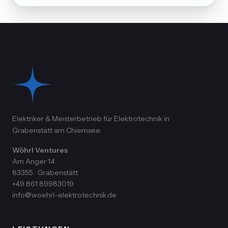
Elektriker & Meisterbetrieb für Elektrotechnik in
Grabenstätt am Chiemsee.
Wöhrl Ventures
Am Anger 14
83355
Grabenstätt
+49 861 89983019
info@woehrl-elektrotechnik.de