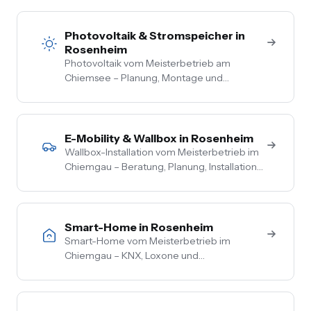
zur Steckdose aus einer Hand. Festpreis
nach Vor-Ort-Termin.
Photovoltaik & Stromspeicher in
Rosenheim
Photovoltaik vom Meisterbetrieb am
Chiemsee – Planung, Montage und
Anmeldung aus einer Hand. Festpreis nach
Vor-Ort-Termin, Nullsteuer auf
Wohngebäude, Förderberatung inklusive.
E-Mobility & Wallbox in Rosenheim
Wallbox-Installation vom Meisterbetrieb im
Chiemgau – Beratung, Planung, Installation
und Inbetriebnahme aus einer Hand. PV-
Überschussladen, Lastmanagement,
komplette Netzbetreiber-Anmeldung.
Smart-Home in Rosenheim
Smart-Home vom Meisterbetrieb im
Chiemgau – KNX, Loxone und
herstellerneutrale Beratung. Steuerung von
Licht, Heizung, Beschattung und Sicherheit
aus einer Hand.