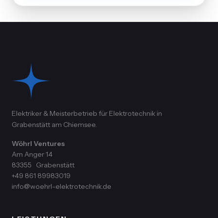
Elektriker & Meisterbetrieb für Elektrotechnik in
Grabenstätt am Chiemsee.
Wöhrl Ventures
Am Anger 14
83355
Grabenstätt
+49 861 89983019
info@woehrl-elektrotechnik.de