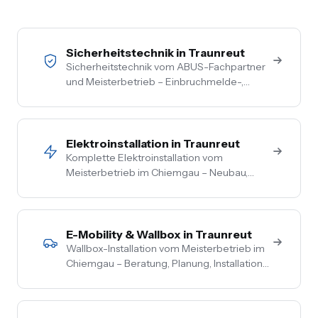
Sicherheitstechnik in Traunreut
Sicherheitstechnik vom ABUS-Fachpartner
und Meisterbetrieb – Einbruchmelde-,
Video- und Alarmanlagen für Privat- und
Gewerbekunden im Chiemgau. Kostenlose
Vor-Ort-Beratung, Festpreis nach
Begehung.
Elektroinstallation in Traunreut
Komplette Elektroinstallation vom
Meisterbetrieb im Chiemgau – Neubau,
Sanierung, Bestand. Vom Hausanschluss bis
zur Steckdose aus einer Hand. Festpreis
nach Vor-Ort-Termin.
E-Mobility & Wallbox in Traunreut
Wallbox-Installation vom Meisterbetrieb im
Chiemgau – Beratung, Planung, Installation
und Inbetriebnahme aus einer Hand. PV-
Überschussladen, Lastmanagement,
komplette Netzbetreiber-Anmeldung.