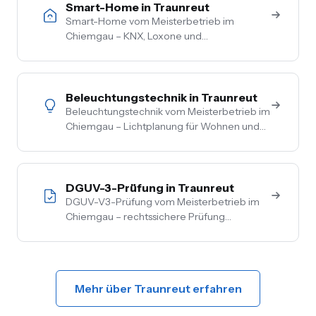
Smart-Home in Traunreut
Smart-Home vom Meisterbetrieb im
Chiemgau – KNX, Loxone und
herstellerneutrale Beratung. Steuerung von
Licht, Heizung, Beschattung und Sicherheit
aus einer Hand.
Beleuchtungstechnik in Traunreut
Beleuchtungstechnik vom Meisterbetrieb im
Chiemgau – Lichtplanung für Wohnen und
Gewerbe, LED-Umrüstung, Außen- und
Akzentbeleuchtung. Auch mit Smart-
Home-Anbindung.
DGUV-3-Prüfung in Traunreut
DGUV-V3-Prüfung vom Meisterbetrieb im
Chiemgau – rechtssichere Prüfung
ortsfester und ortsveränderlicher Anlagen.
Inkl. Mängelbehebung, digitale
Dokumentation, flexible Termine.
Mehr über Traunreut erfahren