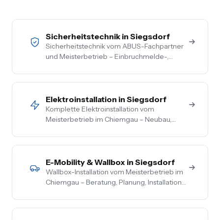
Sicherheitstechnik in Siegsdorf
Sicherheitstechnik vom ABUS-Fachpartner
und Meisterbetrieb – Einbruchmelde-,
Video- und Alarmanlagen für Privat- und
Gewerbekunden im Chiemgau. Kostenlose
Vor-Ort-Beratung, Festpreis nach
Begehung.
Elektroinstallation in Siegsdorf
Komplette Elektroinstallation vom
Meisterbetrieb im Chiemgau – Neubau,
Sanierung, Bestand. Vom Hausanschluss bis
zur Steckdose aus einer Hand. Festpreis
nach Vor-Ort-Termin.
E-Mobility & Wallbox in Siegsdorf
Wallbox-Installation vom Meisterbetrieb im
Chiemgau – Beratung, Planung, Installation
und Inbetriebnahme aus einer Hand. PV-
Überschussladen, Lastmanagement,
komplette Netzbetreiber-Anmeldung.