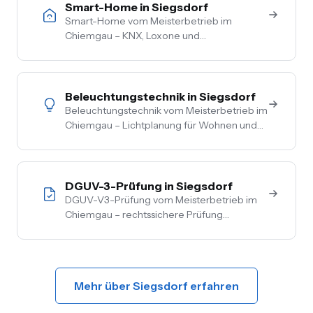
Smart-Home in Siegsdorf
Smart-Home vom Meisterbetrieb im
Chiemgau – KNX, Loxone und
herstellerneutrale Beratung. Steuerung von
Licht, Heizung, Beschattung und Sicherheit
aus einer Hand.
Beleuchtungstechnik in Siegsdorf
Beleuchtungstechnik vom Meisterbetrieb im
Chiemgau – Lichtplanung für Wohnen und
Gewerbe, LED-Umrüstung, Außen- und
Akzentbeleuchtung. Auch mit Smart-
Home-Anbindung.
DGUV-3-Prüfung in Siegsdorf
DGUV-V3-Prüfung vom Meisterbetrieb im
Chiemgau – rechtssichere Prüfung
ortsfester und ortsveränderlicher Anlagen.
Inkl. Mängelbehebung, digitale
Dokumentation, flexible Termine.
Mehr über Siegsdorf erfahren