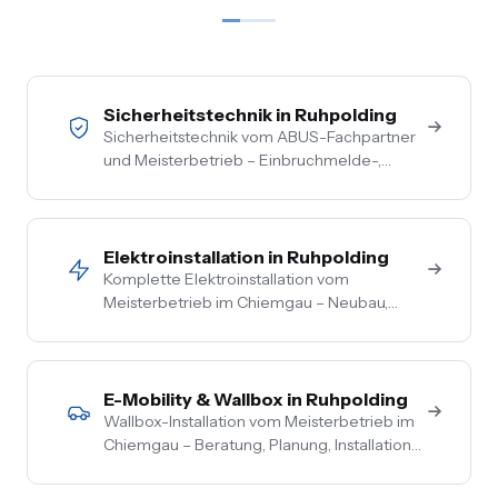
Sicherheitstechnik in Ruhpolding
Sicherheitstechnik vom ABUS-Fachpartner
und Meisterbetrieb – Einbruchmelde-,
Video- und Alarmanlagen für Privat- und
Gewerbekunden im Chiemgau. Kostenlose
Vor-Ort-Beratung, Festpreis nach
Begehung.
Elektroinstallation in Ruhpolding
Komplette Elektroinstallation vom
Meisterbetrieb im Chiemgau – Neubau,
Sanierung, Bestand. Vom Hausanschluss bis
zur Steckdose aus einer Hand. Festpreis
nach Vor-Ort-Termin.
E-Mobility & Wallbox in Ruhpolding
Wallbox-Installation vom Meisterbetrieb im
Chiemgau – Beratung, Planung, Installation
und Inbetriebnahme aus einer Hand. PV-
Überschussladen, Lastmanagement,