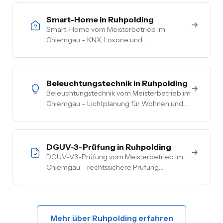
komplette Netzbetreiber-Anmeldung.
Smart-Home in Ruhpolding
Smart-Home vom Meisterbetrieb im
Chiemgau – KNX, Loxone und
herstellerneutrale Beratung. Steuerung von
Licht, Heizung, Beschattung und Sicherheit
aus einer Hand.
Beleuchtungstechnik in Ruhpolding
Beleuchtungstechnik vom Meisterbetrieb im
Chiemgau – Lichtplanung für Wohnen und
Gewerbe, LED-Umrüstung, Außen- und
Akzentbeleuchtung. Auch mit Smart-
Home-Anbindung.
DGUV-3-Prüfung in Ruhpolding
DGUV-V3-Prüfung vom Meisterbetrieb im
Chiemgau – rechtssichere Prüfung
ortsfester und ortsveränderlicher Anlagen.
Inkl. Mängelbehebung, digitale
Dokumentation, flexible Termine.
Mehr über Ruhpolding erfahren