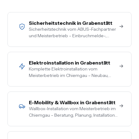
Sicherheitstechnik in Grabenstätt
Sicherheitstechnik vom ABUS-Fachpartner
und Meisterbetrieb – Einbruchmelde-,
Video- und Alarmanlagen für Privat- und
Gewerbekunden im Chiemgau. Kostenlose
Vor-Ort-Beratung, Festpreis nach
Begehung.
Elektroinstallation in Grabenstätt
Komplette Elektroinstallation vom
Meisterbetrieb im Chiemgau – Neubau,
Sanierung, Bestand. Vom Hausanschluss bis
zur Steckdose aus einer Hand. Festpreis
nach Vor-Ort-Termin.
E-Mobility & Wallbox in Grabenstätt
Wallbox-Installation vom Meisterbetrieb im
Chiemgau – Beratung, Planung, Installation
und Inbetriebnahme aus einer Hand. PV-
Überschussladen, Lastmanagement,
komplette Netzbetreiber-Anmeldung.