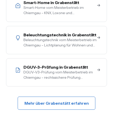
Smart-Home in Grabenstätt
Smart-Home vom Meisterbetrieb im
Chiemgau – KNX, Loxone und
herstellerneutrale Beratung. Steuerung von
Licht, Heizung, Beschattung und Sicherheit
aus einer Hand.
Beleuchtungstechnik in Grabenstätt
Beleuchtungstechnik vom Meisterbetrieb im
Chiemgau – Lichtplanung für Wohnen und
Gewerbe, LED-Umrüstung, Außen- und
Akzentbeleuchtung. Auch mit Smart-
Home-Anbindung.
DGUV-3-Prüfung in Grabenstätt
DGUV-V3-Prüfung vom Meisterbetrieb im
Chiemgau – rechtssichere Prüfung
ortsfester und ortsveränderlicher Anlagen.
Inkl. Mängelbehebung, digitale
Dokumentation, flexible Termine.
Mehr über Grabenstätt erfahren