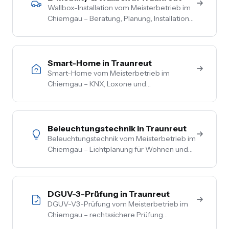
Wallbox-Installation vom Meisterbetrieb im
Chiemgau – Beratung, Planung, Installation
und Inbetriebnahme aus einer Hand. PV-
Überschussladen, Lastmanagement,
komplette Netzbetreiber-Anmeldung.
Smart-Home in Traunreut
Smart-Home vom Meisterbetrieb im
Chiemgau – KNX, Loxone und
herstellerneutrale Beratung. Steuerung von
Licht, Heizung, Beschattung und Sicherheit
aus einer Hand.
Beleuchtungstechnik in Traunreut
Beleuchtungstechnik vom Meisterbetrieb im
Chiemgau – Lichtplanung für Wohnen und
Gewerbe, LED-Umrüstung, Außen- und
Akzentbeleuchtung. Auch mit Smart-
Home-Anbindung.
DGUV-3-Prüfung in Traunreut
DGUV-V3-Prüfung vom Meisterbetrieb im
Chiemgau – rechtssichere Prüfung
ortsfester und ortsveränderlicher Anlagen.