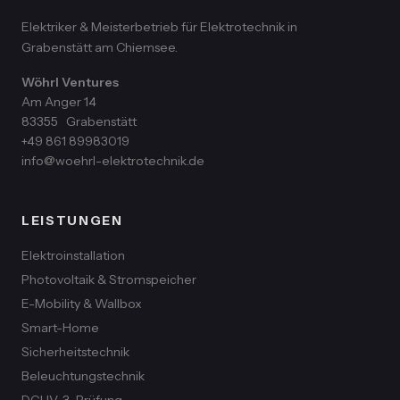
Elektriker & Meisterbetrieb für Elektrotechnik in
Grabenstätt am Chiemsee.
Wöhrl Ventures
Am Anger 14
83355
Grabenstätt
+49 861 89983019
info@woehrl-elektrotechnik.de
LEISTUNGEN
Elektroinstallation
Photovoltaik & Stromspeicher
E-Mobility & Wallbox
Smart-Home
Sicherheitstechnik
Beleuchtungstechnik
DGUV-3-Prüfung