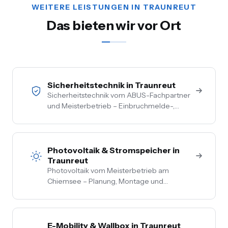
WEITERE LEISTUNGEN IN TRAUNREUT
Das bieten wir vor Ort
Sicherheitstechnik in Traunreut
Sicherheitstechnik vom ABUS-Fachpartner
und Meisterbetrieb – Einbruchmelde-,
Video- und Alarmanlagen für Privat- und
Gewerbekunden im Chiemgau. Kostenlose
Vor-Ort-Beratung, Festpreis nach
Begehung.
Photovoltaik & Stromspeicher in
Traunreut
Photovoltaik vom Meisterbetrieb am
Chiemsee – Planung, Montage und
Anmeldung aus einer Hand. Festpreis nach
Vor-Ort-Termin, Nullsteuer auf
Wohngebäude, Förderberatung inklusive.
E-Mobility & Wallbox in Traunreut