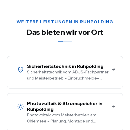
WEITERE LEISTUNGEN IN RUHPOLDING
Das bieten wir vor Ort
Sicherheitstechnik in Ruhpolding
Sicherheitstechnik vom ABUS-Fachpartner
und Meisterbetrieb – Einbruchmelde-,
Video- und Alarmanlagen für Privat- und
Gewerbekunden im Chiemgau. Kostenlose
Vor-Ort-Beratung, Festpreis nach
Begehung.
Photovoltaik & Stromspeicher in
Ruhpolding
Photovoltaik vom Meisterbetrieb am
Chiemsee – Planung, Montage und
Anmeldung aus einer Hand. Festpreis nach