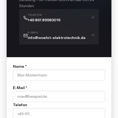
Stunden.
TELEFON
+49 861 89983019
E-MAIL
info@woehrl-elektrotechnik.de
Name *
E-Mail *
Telefon