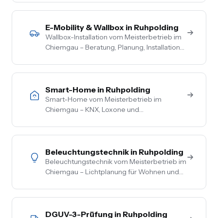
Vor-Ort-Termin, Nullsteuer auf
Wohngebäude, Förderberatung inklusive.
E-Mobility & Wallbox in Ruhpolding
Wallbox-Installation vom Meisterbetrieb im
Chiemgau – Beratung, Planung, Installation
und Inbetriebnahme aus einer Hand. PV-
Überschussladen, Lastmanagement,
komplette Netzbetreiber-Anmeldung.
Smart-Home in Ruhpolding
Smart-Home vom Meisterbetrieb im
Chiemgau – KNX, Loxone und
herstellerneutrale Beratung. Steuerung von
Licht, Heizung, Beschattung und Sicherheit
aus einer Hand.
Beleuchtungstechnik in Ruhpolding
Beleuchtungstechnik vom Meisterbetrieb im
Chiemgau – Lichtplanung für Wohnen und
Gewerbe, LED-Umrüstung, Außen- und
Akzentbeleuchtung. Auch mit Smart-
Home-Anbindung.
DGUV-3-Prüfung in Ruhpolding