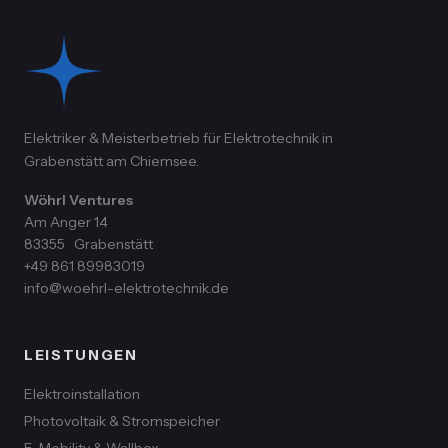
Elektriker & Meisterbetrieb für Elektrotechnik in
Grabenstätt am Chiemsee.
Wöhrl Ventures
Am Anger 14
83355
Grabenstätt
+49 861 89983019
info@woehrl-elektrotechnik.de
LEISTUNGEN
Elektroinstallation
Photovoltaik & Stromspeicher
E-Mobility & Wallbox