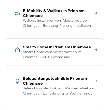
Wohngebäude, Förderberatung inklusive.
E-Mobility & Wallbox in Prien am
Chiemsee
Wallbox-Installation vom Meisterbetrieb im
Chiemgau – Beratung, Planung, Installation
und Inbetriebnahme aus einer Hand. PV-
Überschussladen, Lastmanagement,
komplette Netzbetreiber-Anmeldung.
Smart-Home in Prien am Chiemsee
Smart-Home vom Meisterbetrieb im
Chiemgau – KNX, Loxone und
herstellerneutrale Beratung. Steuerung von
Licht, Heizung, Beschattung und Sicherheit
aus einer Hand.
Beleuchtungstechnik in Prien am
Chiemsee
Beleuchtungstechnik vom Meisterbetrieb im
Chiemgau – Lichtplanung für Wohnen und
Gewerbe, LED-Umrüstung, Außen- und
Akzentbeleuchtung. Auch mit Smart-
Home-Anbindung.