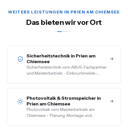
WEITERE LEISTUNGEN IN PRIEN AM CHIEMSEE
Das bieten wir vor Ort
Sicherheitstechnik in Prien am
Chiemsee
Sicherheitstechnik vom ABUS-Fachpartner
und Meisterbetrieb – Einbruchmelde-,
Video- und Alarmanlagen für Privat- und
Gewerbekunden im Chiemgau. Kostenlose
Vor-Ort-Beratung, Festpreis nach
Begehung.
Photovoltaik & Stromspeicher in
Prien am Chiemsee
Photovoltaik vom Meisterbetrieb am
Chiemsee – Planung, Montage und
Anmeldung aus einer Hand. Festpreis nach
Vor-Ort-Termin, Nullsteuer auf