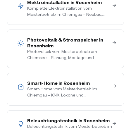
Begehung.
Elektroinstallation in Rosenheim
Komplette Elektroinstallation vom
Meisterbetrieb im Chiemgau – Neubau,
Sanierung, Bestand. Vom Hausanschluss bis
zur Steckdose aus einer Hand. Festpreis
nach Vor-Ort-Termin.
Photovoltaik & Stromspeicher in
Rosenheim
Photovoltaik vom Meisterbetrieb am
Chiemsee – Planung, Montage und
Anmeldung aus einer Hand. Festpreis nach
Vor-Ort-Termin, Nullsteuer auf
Wohngebäude, Förderberatung inklusive.
Smart-Home in Rosenheim
Smart-Home vom Meisterbetrieb im
Chiemgau – KNX, Loxone und
herstellerneutrale Beratung. Steuerung von
Licht, Heizung, Beschattung und Sicherheit
aus einer Hand.
Beleuchtungstechnik in Rosenheim
Beleuchtungstechnik vom Meisterbetrieb im