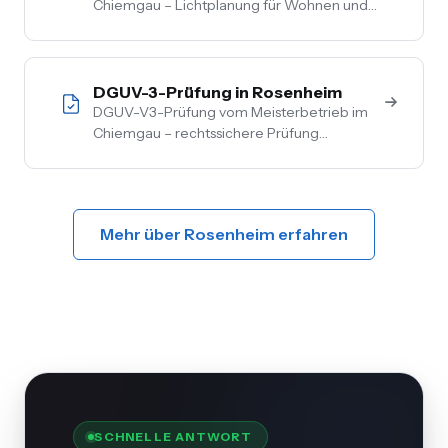
Chiemgau – Lichtplanung für Wohnen und
Gewerbe, LED-Umrüstung, Außen- und
Akzentbeleuchtung. Auch mit Smart-
Home-Anbindung.
DGUV-3-Prüfung in Rosenheim
DGUV-V3-Prüfung vom Meisterbetrieb im
Chiemgau – rechtssichere Prüfung
ortsfester und ortsveränderlicher Anlagen.
Inkl. Mängelbehebung, digitale
Dokumentation, flexible Termine.
Mehr über Rosenheim erfahren
SCHNELLE ANTWORT