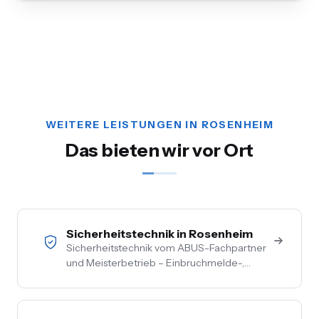
WEITERE LEISTUNGEN IN ROSENHEIM
Das bieten wir vor Ort
Sicherheitstechnik in Rosenheim
Sicherheitstechnik vom ABUS-Fachpartner
und Meisterbetrieb – Einbruchmelde-,
Video- und Alarmanlagen für Privat- und
Gewerbekunden im Chiemgau. Kostenlose
Vor-Ort-Beratung, Festpreis nach