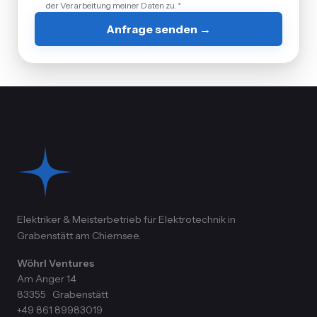
der Verarbeitung meiner Daten zu. *
Anfrage senden →
Elektriker & Meisterbetrieb für Elektrotechnik in
Grabenstätt am Chiemsee.
Wöhrl Ventures
Am Anger 14
83355
Grabenstätt
+49 861 89983019