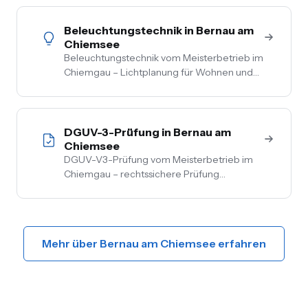
aus einer Hand.
Beleuchtungstechnik in Bernau am
Chiemsee
Beleuchtungstechnik vom Meisterbetrieb im
Chiemgau – Lichtplanung für Wohnen und
Gewerbe, LED-Umrüstung, Außen- und
Akzentbeleuchtung. Auch mit Smart-
Home-Anbindung.
DGUV-3-Prüfung in Bernau am
Chiemsee
DGUV-V3-Prüfung vom Meisterbetrieb im
Chiemgau – rechtssichere Prüfung
ortsfester und ortsveränderlicher Anlagen.
Inkl. Mängelbehebung, digitale
Dokumentation, flexible Termine.
Mehr über Bernau am Chiemsee erfahren