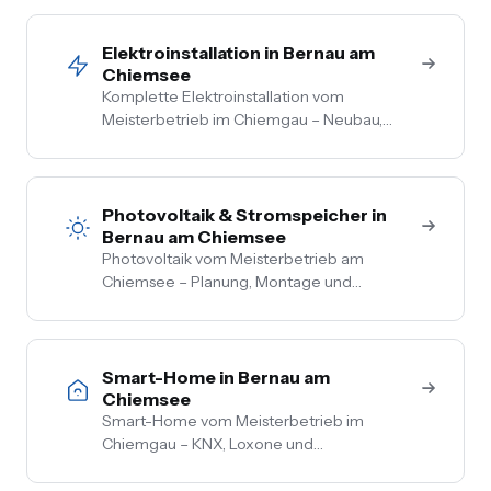
Gewerbekunden im Chiemgau. Kostenlose
Vor-Ort-Beratung, Festpreis nach
Begehung.
Elektroinstallation in Bernau am
Chiemsee
Komplette Elektroinstallation vom
Meisterbetrieb im Chiemgau – Neubau,
Sanierung, Bestand. Vom Hausanschluss bis
zur Steckdose aus einer Hand. Festpreis
nach Vor-Ort-Termin.
Photovoltaik & Stromspeicher in
Bernau am Chiemsee
Photovoltaik vom Meisterbetrieb am
Chiemsee – Planung, Montage und
Anmeldung aus einer Hand. Festpreis nach
Vor-Ort-Termin, Nullsteuer auf
Wohngebäude, Förderberatung inklusive.
Smart-Home in Bernau am
Chiemsee
Smart-Home vom Meisterbetrieb im
Chiemgau – KNX, Loxone und
herstellerneutrale Beratung. Steuerung von
Licht, Heizung, Beschattung und Sicherheit