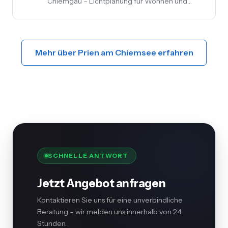
Chiemgau – Lichtplanung für Wohnen und
Gewerbe, LED-Umrüstung, Außen- und
Akzentbeleuchtung. Auch mit Smart-
Home-Anbindung.
Mehr über Prien am Chiemsee erfahren
SCHNELLE ANTWORT
Jetzt Angebot anfragen
Kontaktieren Sie uns für eine unverbindliche
Beratung – wir melden uns innerhalb von 24
Stunden.