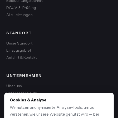
Beleuchtungstechnik
DGUV-3-Prüfung
Alle Leistungen
STANDORT
Unser Standort
Einzugsgebiet
Anfahrt & Kontakt
UNTERNEHMEN
Über uns
Referenzprojekte
Kontakt
Cookies & Analyse
Impressum
Wir nutzen anonymisierte Analyse-Tools, um zu
Datenschutz
verstehen, wie unsere Website genutzt wird — bei