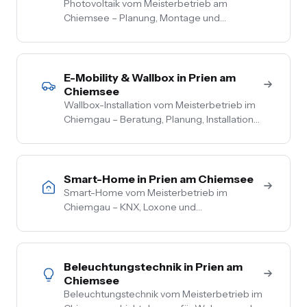
Photovoltaik vom Meisterbetrieb am
Chiemsee – Planung, Montage und
Anmeldung aus einer Hand. Festpreis nach
Vor-Ort-Termin, Nullsteuer auf
Wohngebäude, Förderberatung inklusive.
E-Mobility & Wallbox in Prien am
Chiemsee
Wallbox-Installation vom Meisterbetrieb im
Chiemgau – Beratung, Planung, Installation
und Inbetriebnahme aus einer Hand. PV-
Überschussladen, Lastmanagement,
komplette Netzbetreiber-Anmeldung.
Smart-Home in Prien am Chiemsee
Smart-Home vom Meisterbetrieb im
Chiemgau – KNX, Loxone und
herstellerneutrale Beratung. Steuerung von
Licht, Heizung, Beschattung und Sicherheit
aus einer Hand.
Beleuchtungstechnik in Prien am
Chiemsee
Beleuchtungstechnik vom Meisterbetrieb im