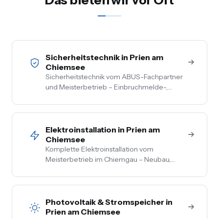
Sicherheitstechnik in Prien am
Chiemsee
Sicherheitstechnik vom ABUS-Fachpartner
und Meisterbetrieb – Einbruchmelde-,
Video- und Alarmanlagen für Privat- und
Gewerbekunden im Chiemgau. Kostenlose
Vor-Ort-Beratung, Festpreis nach
Begehung.
Elektroinstallation in Prien am
Chiemsee
Komplette Elektroinstallation vom
Meisterbetrieb im Chiemgau – Neubau,
Sanierung, Bestand. Vom Hausanschluss bis
zur Steckdose aus einer Hand. Festpreis
nach Vor-Ort-Termin.
Photovoltaik & Stromspeicher in
Prien am Chiemsee