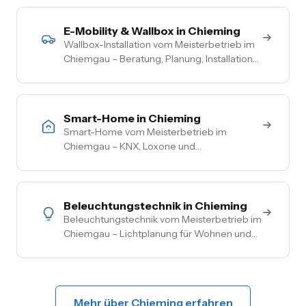
Wohngebäude, Förderberatung inklusive.
E-Mobility & Wallbox in Chieming
Wallbox-Installation vom Meisterbetrieb im
Chiemgau – Beratung, Planung, Installation
und Inbetriebnahme aus einer Hand. PV-
Überschussladen, Lastmanagement,
komplette Netzbetreiber-Anmeldung.
Smart-Home in Chieming
Smart-Home vom Meisterbetrieb im
Chiemgau – KNX, Loxone und
herstellerneutrale Beratung. Steuerung von
Licht, Heizung, Beschattung und Sicherheit
aus einer Hand.
Beleuchtungstechnik in Chieming
Beleuchtungstechnik vom Meisterbetrieb im
Chiemgau – Lichtplanung für Wohnen und
Gewerbe, LED-Umrüstung, Außen- und
Akzentbeleuchtung. Auch mit Smart-
Home-Anbindung.
Mehr über Chieming erfahren