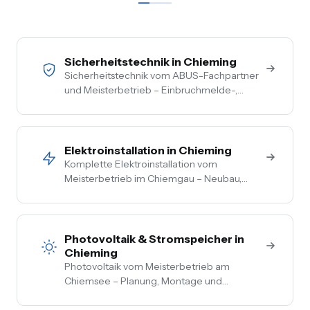
Sicherheitstechnik in Chieming
Sicherheitstechnik vom ABUS-Fachpartner
und Meisterbetrieb – Einbruchmelde-,
Video- und Alarmanlagen für Privat- und
Gewerbekunden im Chiemgau. Kostenlose
Vor-Ort-Beratung, Festpreis nach
Begehung.
Elektroinstallation in Chieming
Komplette Elektroinstallation vom
Meisterbetrieb im Chiemgau – Neubau,
Sanierung, Bestand. Vom Hausanschluss bis
zur Steckdose aus einer Hand. Festpreis
nach Vor-Ort-Termin.
Photovoltaik & Stromspeicher in
Chieming
Photovoltaik vom Meisterbetrieb am
Chiemsee – Planung, Montage und
Anmeldung aus einer Hand. Festpreis nach
Vor-Ort-Termin, Nullsteuer auf