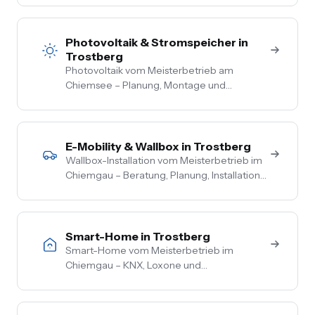
zur Steckdose aus einer Hand. Festpreis
nach Vor-Ort-Termin.
Photovoltaik & Stromspeicher in
Trostberg
Photovoltaik vom Meisterbetrieb am
Chiemsee – Planung, Montage und
Anmeldung aus einer Hand. Festpreis nach
Vor-Ort-Termin, Nullsteuer auf
Wohngebäude, Förderberatung inklusive.
E-Mobility & Wallbox in Trostberg
Wallbox-Installation vom Meisterbetrieb im
Chiemgau – Beratung, Planung, Installation
und Inbetriebnahme aus einer Hand. PV-
Überschussladen, Lastmanagement,
komplette Netzbetreiber-Anmeldung.
Smart-Home in Trostberg
Smart-Home vom Meisterbetrieb im
Chiemgau – KNX, Loxone und
herstellerneutrale Beratung. Steuerung von
Licht, Heizung, Beschattung und Sicherheit
aus einer Hand.