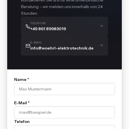
Kontaktieren Sie uns für eine unverbindliche
Beratung – wir melden uns innerhalb von 24
Stunden.
TELEFON
+49 861 89983019
E-MAIL
info@woehrl-elektrotechnik.de
Name *
E-Mail *
Telefon