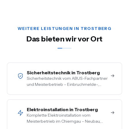
WEITERE LEISTUNGEN IN TROSTBERG
Das bieten wir vor Ort
Sicherheitstechnik in Trostberg
Sicherheitstechnik vom ABUS-Fachpartner
und Meisterbetrieb – Einbruchmelde-,
Video- und Alarmanlagen für Privat- und
Gewerbekunden im Chiemgau. Kostenlose
Vor-Ort-Beratung, Festpreis nach
Begehung.
Elektroinstallation in Trostberg
Komplette Elektroinstallation vom
Meisterbetrieb im Chiemgau – Neubau,
Sanierung, Bestand. Vom Hausanschluss bis