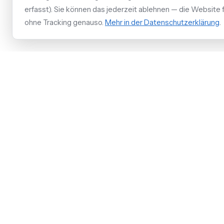
erfasst). Sie können das jederzeit ablehnen — die Website f
Nachricht absenden
ohne Tracking genauso.
Mehr in der Datenschutzerklärung
.
Elektriker & Meisterbetrieb für Elektrotechnik in
Grabenstätt am Chiemsee.
Wöhrl Ventures
Am Anger 14
83355
Grabenstätt
+49 861 89983019