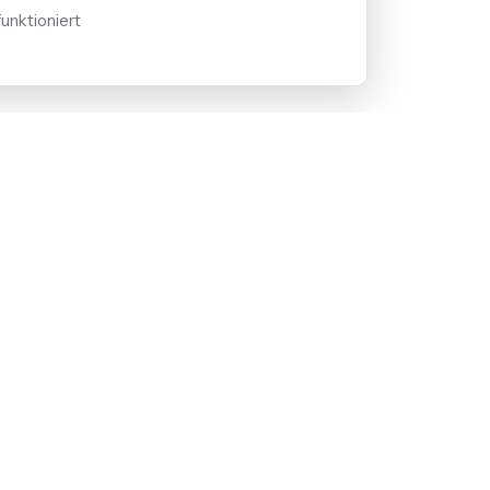
unktioniert
LEISTUNGEN
STANDORT
Elektroinstallation
Unser Standort
Photovoltaik & Stromspeicher
Einzugsgebiet
E-Mobility & Wallbox
Anfahrt & Kont
Smart-Home
Sicherheitstechnik
Beleuchtungstechnik
DGUV-3-Prüfung
Alle Leistungen