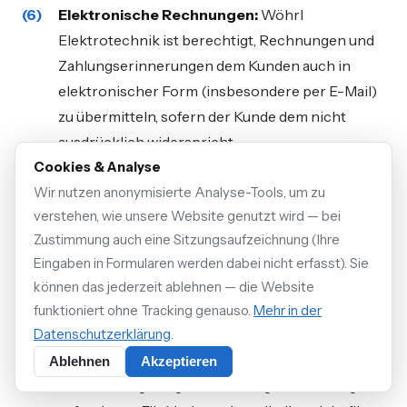
Elektronische Rechnungen:
Wöhrl
Elektrotechnik ist berechtigt, Rechnungen und
Zahlungserinnerungen dem Kunden auch in
elektronischer Form (insbesondere per E-Mail)
zu übermitteln, sofern der Kunde dem nicht
ausdrücklich widerspricht.
Cookies & Analyse
Wir nutzen anonymisierte Analyse-Tools, um zu
verstehen, wie unsere Website genutzt wird — bei
§ 7 Aufrechnung und
Zustimmung auch eine Sitzungsaufzeichnung (Ihre
Zurückbehaltungsrecht
Eingaben in Formularen werden dabei nicht erfasst). Sie
können das jederzeit ablehnen — die Website
Beschränkung der Aufrechnung:
Der Kunde
funktioniert ohne Tracking genauso.
Mehr in der
kann gegen Forderungen von Wöhrl
Datenschutzerklärung
.
Elektrotechnik nur mit unbestrittenen oder
Ablehnen
Akzeptieren
rechtskräftig festgestellten Gegenforderungen